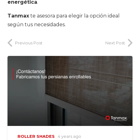
energética
.
Tanmax
te asesora para elegir la opción ideal
según tus necesidades.
Previous Post
Next Post
ROLLER SHADES
4 years ago