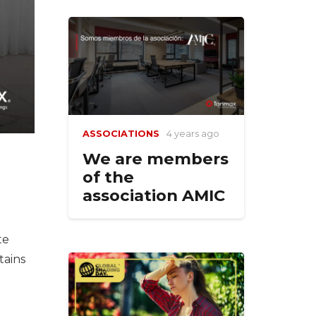
ASSOCIATIONS
4 years ago
We are members
of the
association AMIC
te
tains