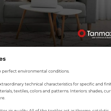
ies
e perfect environmental conditions.
traordinary technical characteristics for specific and fini
rials, textiles, colors and patterns. Interiors: shades, cur
re.
er air quality. All of the textiles act as thermo-catalytic