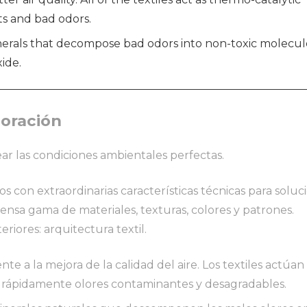
ts and bad odors.
inerals that decompose bad odors into non-toxic molecul
ide.
coración
ar las condiciones ambientales perfectas.
s con extraordinarias características técnicas para soluc
tensa gama de materiales, texturas, colores y patrones.
teriores: arquitectura textil.
te a la mejora de la calidad del aire. Los textiles actúa
n rápidamente olores contaminantes y desagradables.