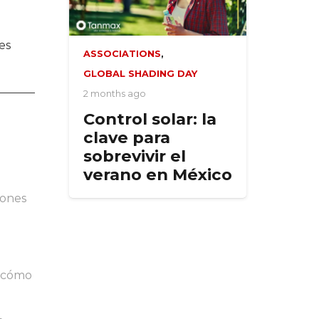
es
ASSOCIATIONS
,
GLOBAL SHADING DAY
2 months ago
Control solar: la
clave para
sobrevivir el
verano en México
iones
n cómo