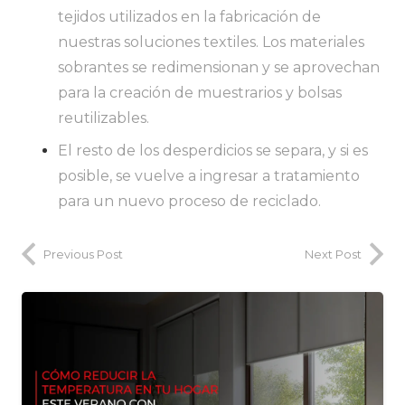
tejidos utilizados en la fabricación de
nuestras soluciones textiles. Los materiales
sobrantes se redimensionan y se aprovechan
para la creación de muestrarios y bolsas
reutilizables.
El resto de los desperdicios se separa, y si es
posible, se vuelve a ingresar a tratamiento
para un nuevo proceso de reciclado.
Previous Post
Next Post