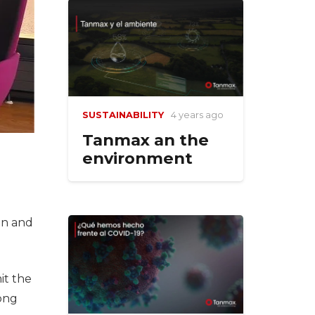
SUSTAINABILITY
4 years ago
Tanmax an the
environment
on and
it the
long