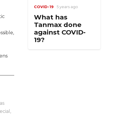
COVID-19
5 years ago
What has
tic
Tanmax done
against COVID-
sible,
19?
hens
as
cial,