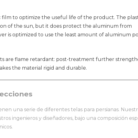
film to optimize the useful life of the product. The plas
tion of the sun, but it does protect the aluminum from
er is optimized to use the least amount of aluminum pos
cts are flame retardant: post-treatment further strengt
akes the material rigid and durable.
lecciones
enen una serie de diferentes telas para persianas. Nuestr
tros ingenieros y diseñadores, bajo una composición espe
icos.