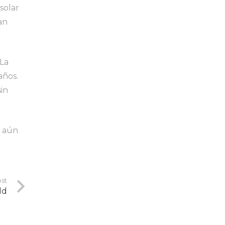
solar
an
 La
años.
sin
a aún
st
ld