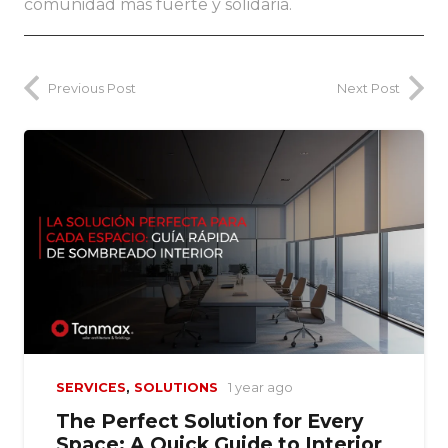
comunidad más fuerte y solidaria.
Previous Post
Next Post
SERVICES
,
SOLUTIONS
1 year ago
The Perfect Solution for Every
Space: A Quick Guide to Interior